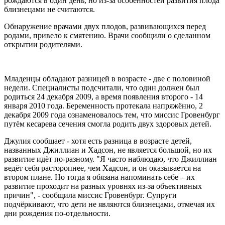
рождаются в один день, но из-за особенностей развития плода
близнецами не считаются.
Обнаружение врачами двух плодов, развивающихся перед
родами, привело к смятению. Врачи сообщили о сделанном
открытии родителями.
Младенцы обладают разницей в возрасте - две с половиной
недели. Специалисты подсчитали, что один должен был
родиться 24 декабря 2009, а время появления второго - 14
января 2010 года. Беременность протекала напряжённо, 2
декабря 2009 года ознаменовалось тем, что миссис Гровенбург
путём кесарева сечения смогла родить двух здоровых детей.
Джулия сообщает - хотя есть разница в возрасте детей,
названных Джиллиан и Хадсон, не является большой, но их
развитие идёт по-разному. "Я часто наблюдаю, что Джиллиан
ведёт себя расторопнее, чем Хадсон, и он оказывается на
втором плане. Но тогда я обязана напоминать себе – их
развитие проходит на разных уровнях из-за объективных
причин", - сообщила миссис Гровенбург. Супруги
подчёркивают, что дети не являются близнецами, отмечая их
дни рождения по-отдельности.