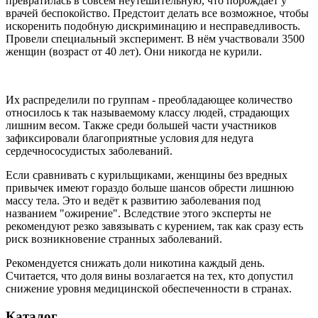
превратилась в совсем неутешительную, что порождает у
врачей беспокойство. Предстоит делать все возможное, чтобы
искоренить подобную дискриминацию и несправедливость.
Провели специальный эксперимент. В нём участвовали 3500
женщин (возраст от 40 лет). Они никогда не курили.
Их распределили по группам - преобладающее количество
относилось к так называемому классу людей, страдающих
лишним весом. Также среди большей части участников
зафиксировали благоприятные условия для недуга
сердечнососудистых заболеваний.
Если сравнивать с курильщиками, женщины без вредных
привычек имеют гораздо больше шансов обрести лишнюю
массу тела. Это и ведёт к развитию заболевания под
названием "ожирение". Вследствие этого эксперты не
рекомендуют резко завязывать с курением, так как сразу есть
риск возникновение странных заболеваний.
Рекомендуется снижать доли никотина каждый день.
Считается, что доля вины возлагается на тех, кто допустил
снижение уровня медицинской обеспеченности в странах.
Каталог