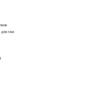
енов
для глаз
0