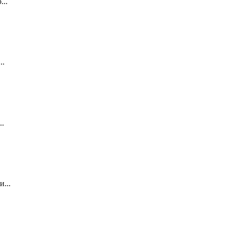
...
..
..
...