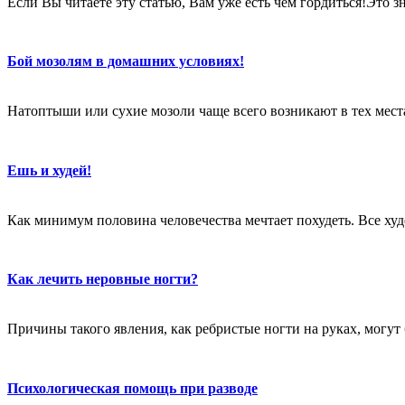
Если Вы читаете эту статью, Вам уже есть чем гордиться!Это 
Бой мозолям в домашних условиях!
Натоптыши или сухие мозоли чаще всего возникают в тех местах
Ешь и худей!
Как минимум половина человечества мечтает похудеть. Все худе
Как лечить неровные ногти?
Причины такого явления, как ребристые ногти на руках, могут
Психологическая помощь при разводе