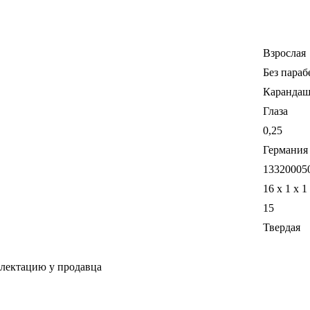
Взрослая
Без параб
Карандаш 
Глаза
0,25
Германия
13320005
16 x 1 x 1
15
Твердая
плектацию у продавца