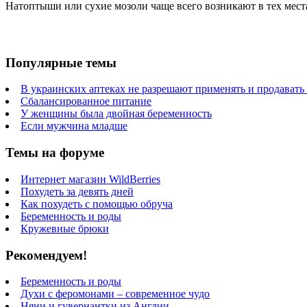
Натоптыши или сухие мозоли чаще всего возникают в тех местах
Популярные темы
В украинских аптеках не разрешают применять и продавать
Сбалансированное питание
У женщины была двойная беременность
Если мужчина младше
Темы на форуме
Интернет магазин WildBerries
Похудеть за девять дней
Как похудеть с помощью обруча
Беременность и роды
Кружевные брюки
Рекомендуем!
Беременность и роды
Духи с феромонами – современное чудо
Няни и гувернантки из Англии