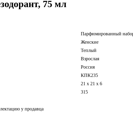
одорант, 75 мл
Парфюмированный набо
Женские
Теплый
Взрослая
Россия
КПК235
21 x 21 x 6
315
плектацию у продавца