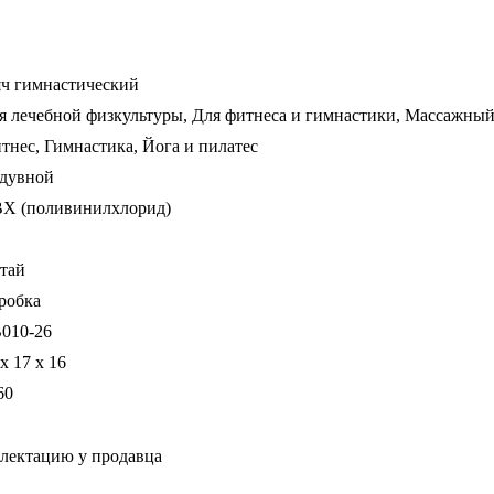
ч гимнастический
я лечебной физкультуры, Для фитнеса и гимнастики, Массажны
тнес, Гимнастика, Йога и пилатес
дувной
Х (поливинилхлорид)
тай
робка
010-26
х 17 х 16
60
плектацию у продавца