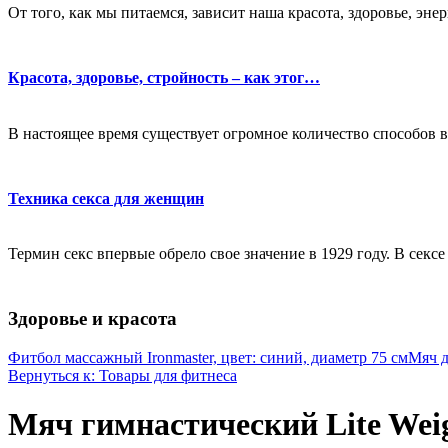
От того, как мы питаемся, зависит наша красота, здоровье, эне
Красота, здоровье, стройность – как этог…
В настоящее время существует огромное количество способов в
Техника секса для женщин
Термин секс впервые обрело свое значение в 1929 году. В секс
Здоровье и красота
Фитбол массажный Ironmaster, цвет: синий, диаметр 75 см
Мяч д
Вернуться к: Товары для фитнеса
Мяч гимнастический Lite Weig