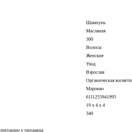
Шампунь
Масляная
300
Волосы
Женские
Уход
Взрослая
Органическая космети
Марокко
6111255941995
19 x 4 x 4
340
плектацию у продавца