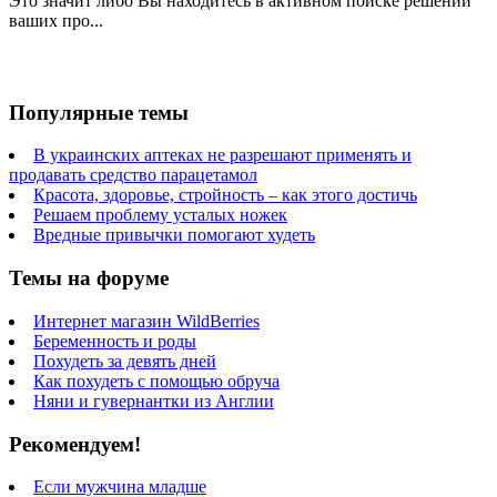
Это значит либо Вы находитесь в активном поиске решений
ваших про...
Популярные темы
В украинских аптеках не разрешают применять и
продавать средство парацетамол
Красота, здоровье, стройность – как этого достичь
Решаем проблему усталых ножек
Вредные привычки помогают худеть
Темы на форуме
Интернет магазин WildBerries
Беременность и роды
Похудеть за девять дней
Как похудеть с помощью обруча
Няни и гувернантки из Англии
Рекомендуем!
Если мужчина младше