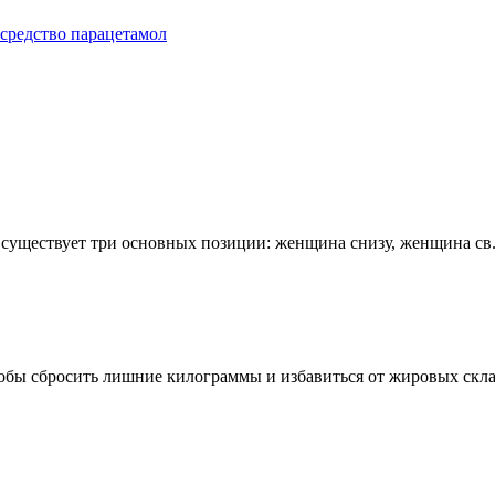
 средство парацетамол
е существует три основных позиции: женщина снизу, женщина св.
обы сбросить лишние килограммы и избавиться от жировых склад