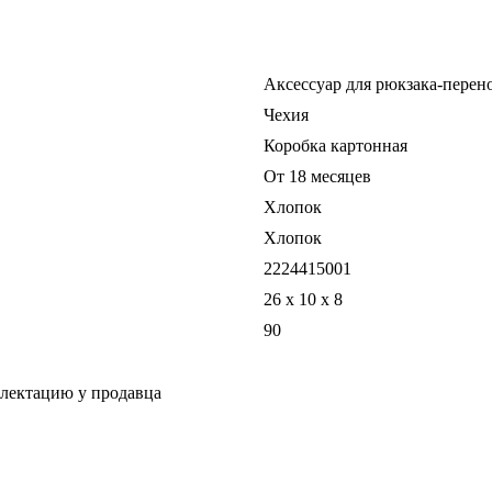
Аксессуар для рюкзака-перен
Чехия
Коробка картонная
От 18 месяцев
Хлопок
Хлопок
2224415001
26 x 10 x 8
90
плектацию у продавца