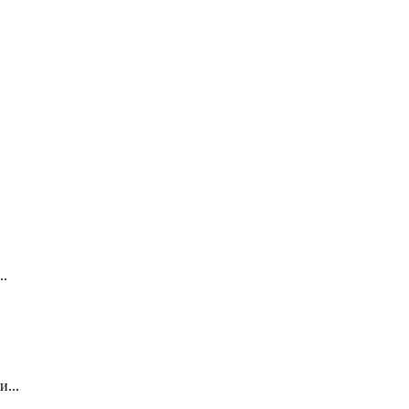
..
...