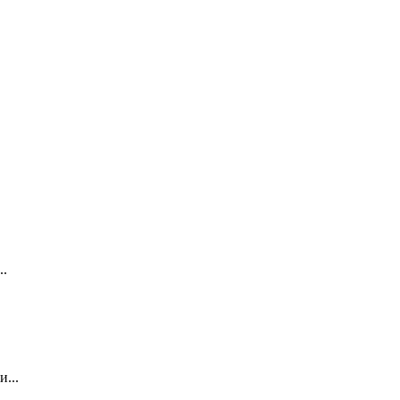
..
...