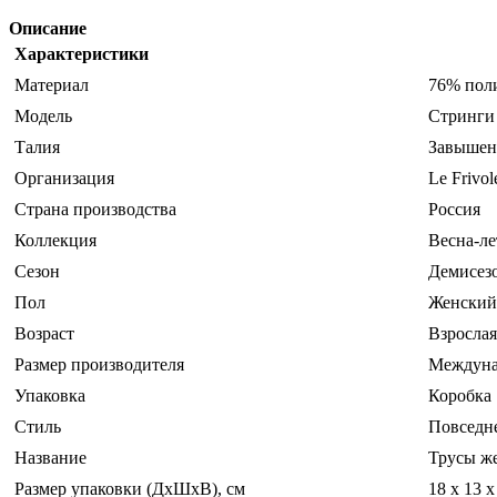
Описание
Характеристики
Материал
76% пол
Модель
Стринги
Талия
Завышен
Организация
Le Frivol
Страна производства
Россия
Коллекция
Весна-ле
Сезон
Демисез
Пол
Женский
Возраст
Взрослая
Размер производителя
Междуна
Упаковка
Коробка
Стиль
Повседн
Название
Трусы же
Размер упаковки (ДхШхВ), см
18 x 13 x