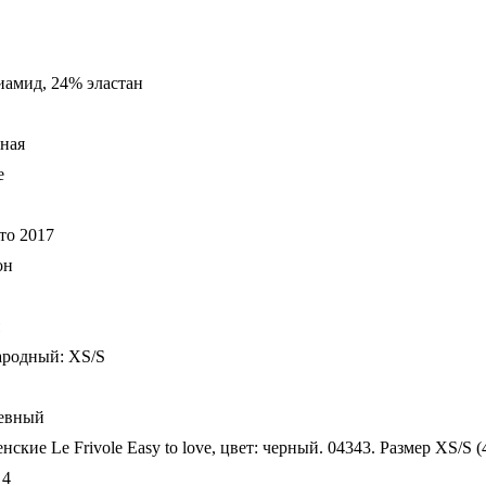
иамид, 24% эластан
ная
e
то 2017
он
родный: XS/S
евный
нские Le Frivole Easy to love, цвет: черный. 04343. Размер XS/S (
 4