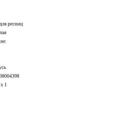
для ресниц
лая
кие
усь
38004398
 x 1