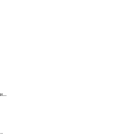
...
..