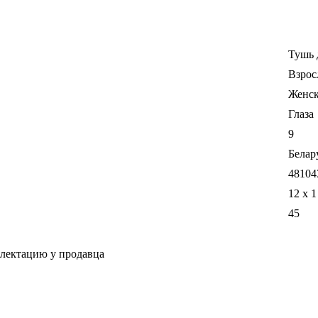
Тушь 
Взрос
Женс
Глаза
9
Белар
48104
12 x 1
45
плектацию у продавца