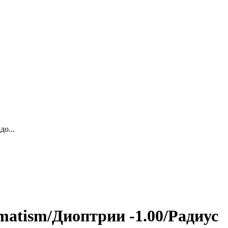
о...
matism/Диоптрии -1.00/Радиус