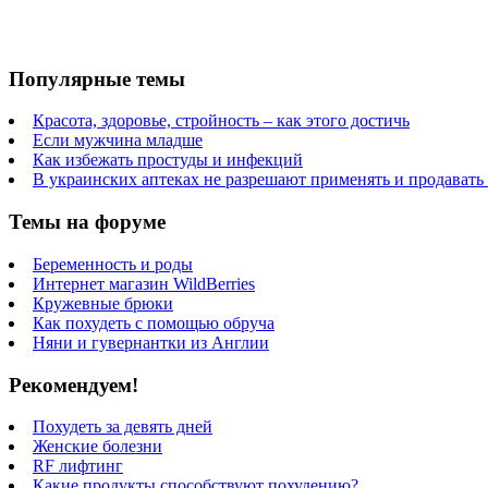
Популярные темы
Красота, здоровье, стройность – как этого достичь
Если мужчина младше
Как избежать простуды и инфекций
В украинских аптеках не разрешают применять и продавать
Темы на форуме
Беременность и роды
Интернет магазин WildBerries
Кружевные брюки
Как похудеть с помощью обруча
Няни и гувернантки из Англии
Рекомендуем!
Похудеть за девять дней
Женские болезни
RF лифтинг
Какие продукты способствуют похудению?