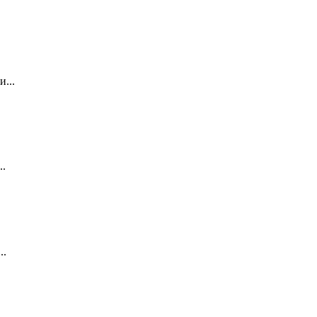
...
..
..