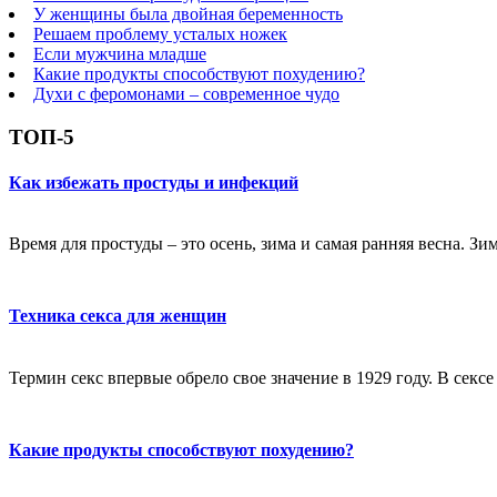
У женщины была двойная беременность
Решаем проблему усталых ножек
Если мужчина младше
Какие продукты способствуют похудению?
Духи с феромонами – современное чудо
ТОП-5
Как избежать простуды и инфекций
Время для простуды – это осень, зима и самая ранняя весна. Зи
Техника секса для женщин
Термин секс впервые обрело свое значение в 1929 году. В секс
Какие продукты способствуют похудению?