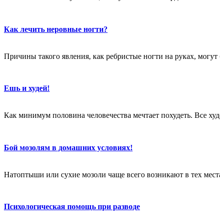
Как лечить неровные ногти?
Причины такого явления, как ребристые ногти на руках, могут
Ешь и худей!
Как минимум половина человечества мечтает похудеть. Все худе
Бой мозолям в домашних условиях!
Натоптыши или сухие мозоли чаще всего возникают в тех местах
Психологическая помощь при разводе