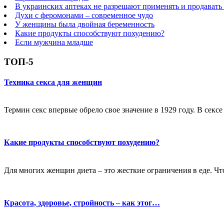
В украинских аптеках не разрешают применять и продавать
Духи с феромонами – современное чудо
У женщины была двойная беременность
Какие продукты способствуют похудению?
Если мужчина младше
ТОП-5
Техника секса для женщин
Термин секс впервые обрело свое значение в 1929 году. В секс
Какие продукты способствуют похудению?
Для многих женщин диета – это жесткие ограничения в еде. Чт
Красота, здоровье, стройность – как этог…