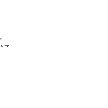
е
в кожи