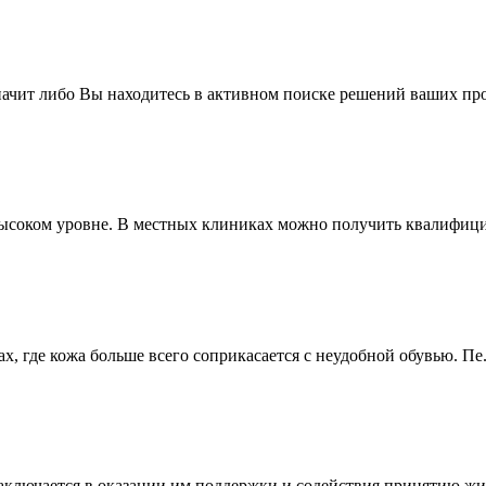
значит либо Вы находитесь в активном поиске решений ваших про
ысоком уровне. В местных клиниках можно получить квалифици
, где кожа больше всего соприкасается с неудобной обувью. Пе.
ключается в оказании им поддержки и содействия принятию жиз