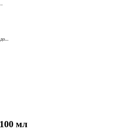
..
о...
100 мл